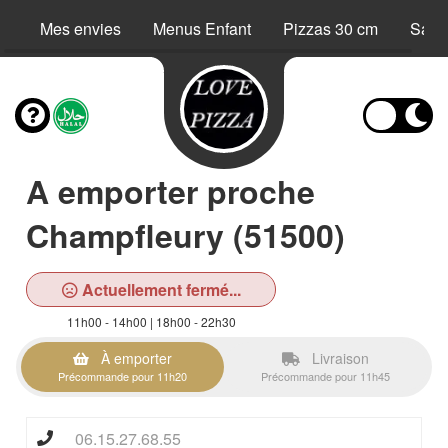
Mes envies
Menus Enfant
Pizzas 30 cm
Sand
A emporter proche
Champfleury (51500)
Actuellement fermé...
11h00 - 14h00 | 18h00 - 22h30
À emporter
Livraison
Précommande pour 11h20
Précommande pour 11h45
06.15.27.68.55