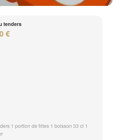
 tenders
0 €
ders 1 portion de frites 1 boisson 33 cl 1
er