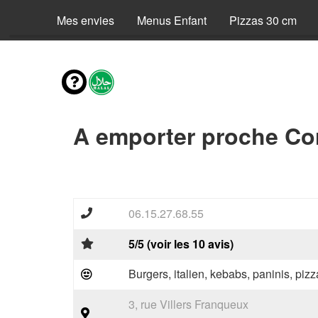
Mes envies
Menus Enfant
Pizzas 30 cm
A emporter proche Co
06.15.27.68.55
5/5 (voir les 10 avis)
Burgers, italien, kebabs, paninis, pizz
3, rue Villers Franqueux