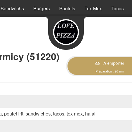
Sandwichs
Burgers
Paninis
Tex Mex
Tacos
rmicy (51220)
À emporter
Préparation : 20 min
a, poulet frit, sandwiches, tacos, tex mex, halal