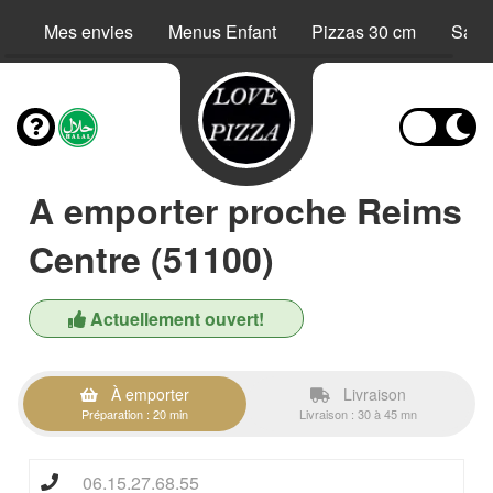
Mes envies
Menus Enfant
Pizzas 30 cm
Sand
A emporter proche Reims
Centre (51100)
Actuellement ouvert!
À emporter
Livraison
Préparation : 20 min
Livraison : 30 à 45 mn
06.15.27.68.55