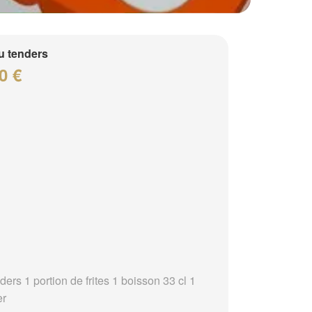
 tenders
0 €
ders 1 portion de frites 1 boisson 33 cl 1
er