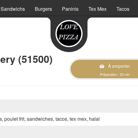
Sandwichs
Burgers
Paninis
Tex Mex
Tacos
ery (51500)
À emporter
Préparation : 20 min
a, poulet frit, sandwiches, tacos, tex mex, halal