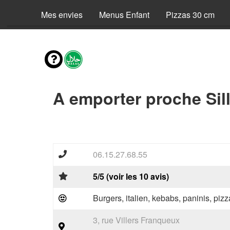
Mes envies
Menus Enfant
Pizzas 30 cm
A emporter proche Sill
06.15.27.68.55
5/5 (voir les 10 avis)
Burgers, italien, kebabs, paninis, pizz
3, rue Villers Franqueux