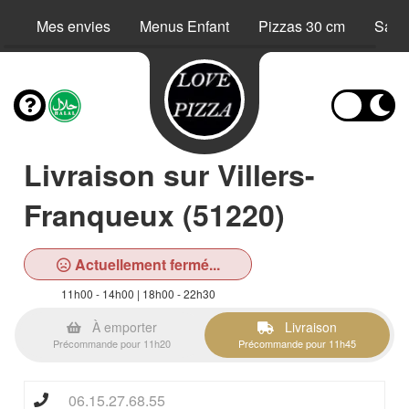
Mes envies
Menus Enfant
Pizzas 30 cm
Sand
Livraison sur Villers-
Franqueux (51220)
Actuellement fermé...
11h00 - 14h00 | 18h00 - 22h30
À emporter
Livraison
Précommande pour 11h20
Précommande pour 11h45
06.15.27.68.55