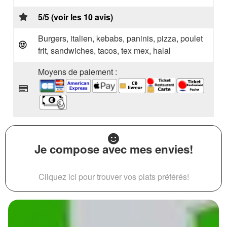
5/5 (voir les 10 avis)
Burgers, italien, kebabs, paninis, pizza, poulet
frit, sandwiches, tacos, tex mex, halal
Moyens de paiement :
Je compose avec mes envies!
Cliquez ici pour trouver vos plats préférés!