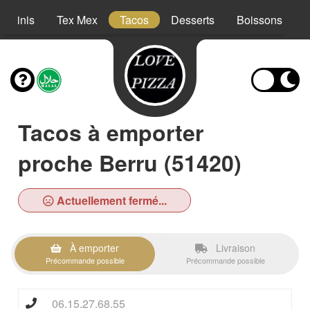
Paninis
Tex Mex
Tacos
Desserts
Boissons
Tacos à emporter
proche Berru (51420)
Actuellement fermé...
À emporter
Livraison
Précommande possible
Précommande possible
06.15.27.68.55