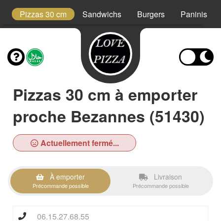
t
Pizzas 30 cm
Sandwichs
Burgers
Paninis
Pizzas 30 cm à emporter
proche Bezannes (51430)
Actuellement fermé...
À emporter
Livraison
Précommande possible
Précommande possible
06.15.27.68.55