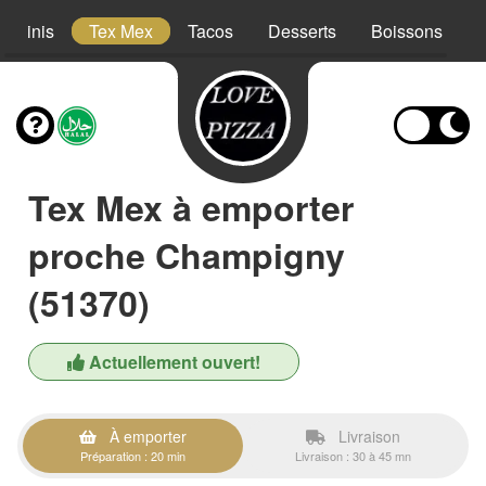
Paninis
Tex Mex
Tacos
Desserts
Boissons
Tex Mex à emporter
proche Champigny
(51370)
Actuellement ouvert!
À emporter
Livraison
Préparation : 20 min
Livraison : 30 à 45 mn