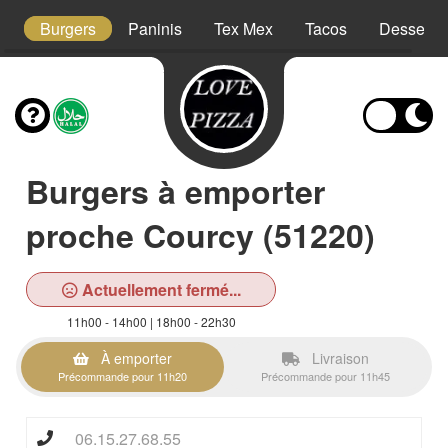
s
Burgers
Paninis
Tex Mex
Tacos
Desserts
Burgers à emporter
proche Courcy (51220)
Actuellement fermé...
11h00 - 14h00 | 18h00 - 22h30
À emporter
Livraison
Précommande pour 11h20
Précommande pour 11h45
06.15.27.68.55