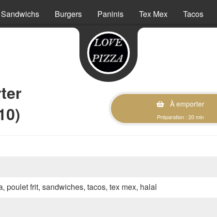
Sandwichs
Burgers
Paninis
Tex Mex
Tacos
ter
À emporter
10)
Préparation : 20 min
a, poulet frit, sandwiches, tacos, tex mex, halal