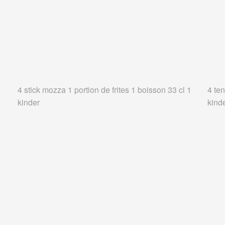
4 stick mozza 1 portion de frites 1 boisson 33 cl 1
4 ten
kinder
kind