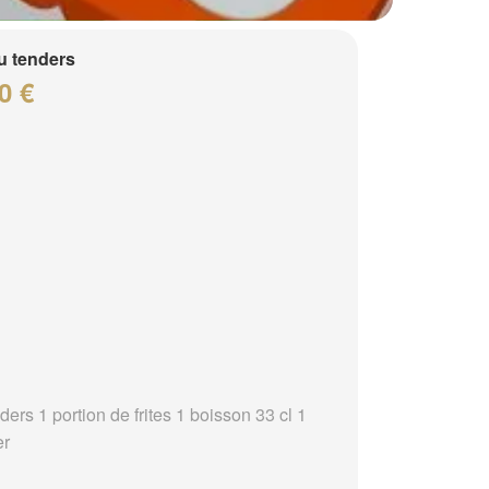
 tenders
0 €
ders 1 portion de frites 1 boisson 33 cl 1
er