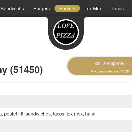
Sandwichs
Burgers
Paninis
Tex Mex
Tacos
À emporter
ny (51450)
Précommande pour 11h20
a, poulet frit, sandwiches, tacos, tex mex, halal