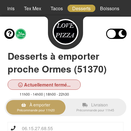
Paninis
Tex Mex
Tacos
Desserts
Boissons
Desserts à emporter
proche Ormes (51370)
Actuellement fermé...
11h00 - 14h00 | 18h00 - 22h30
À emporter
Livraison
Précommande pour 11h20
Précommande pour 11h45
06.15.27.68.55