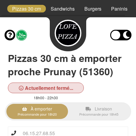
t
Pizzas 30 cm
Sandwichs
Burgers
Paninis
Pizzas 30 cm à emporter
proche Prunay (51360)
Actuellement fermé...
18h00 - 22h30
À emporter
Livraison
Précommande pour 18h20
Précommande pour 18h45
06.15.27.68.55