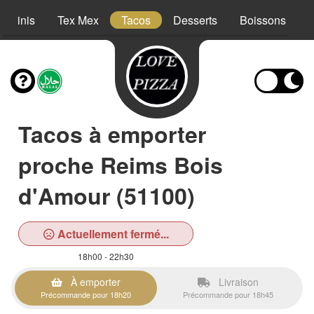
Paninis
Tex Mex
Tacos
Desserts
Boissons
Tacos à emporter
proche Reims Bois
d'Amour (51100)
Actuellement fermé...
18h00 - 22h30
À emporter
Livraison
Précommande pour 18h20
Précommande pour 18h45