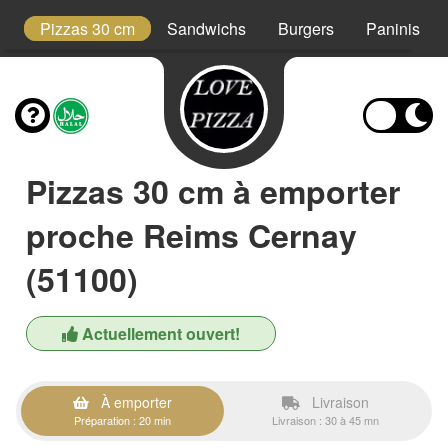
t
Pizzas 30 cm
Sandwichs
Burgers
Paninis
Pizzas 30 cm à emporter
proche Reims Cernay
(51100)
Actuellement ouvert!
À emporter
Livraison
Préparation : 20 min
Livraison : 30 à 45 mn