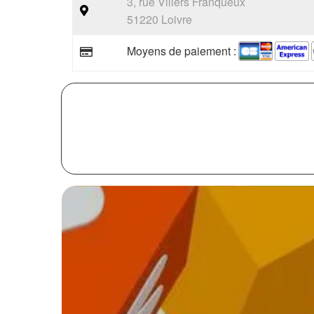
3, rue Villers Franqueux
51220 Loivre
Moyens de paiement :