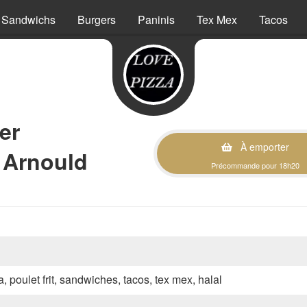
Sandwichs
Burgers
Paninis
Tex Mex
Tacos
er
À emporter
 Arnould
Précommande pour 18h20
a, poulet frit, sandwiches, tacos, tex mex, halal