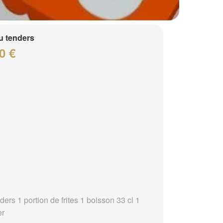
 tenders
0 €
ders 1 portion de frites 1 boisson 33 cl 1
er