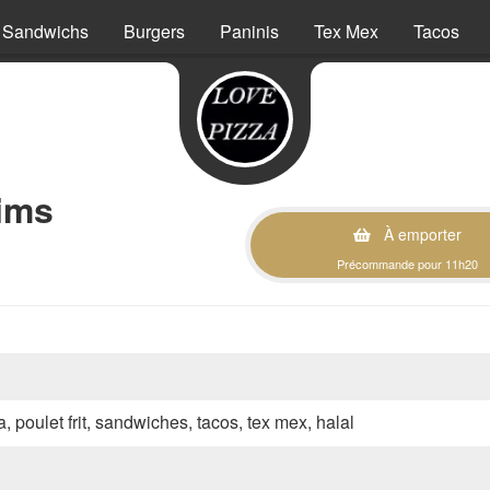
Sandwichs
Burgers
Paninis
Tex Mex
Tacos
ims
À emporter
Précommande pour 11h20
a, poulet frit, sandwiches, tacos, tex mex, halal