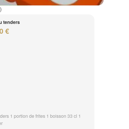
)
 tenders
0 €
ders 1 portion de frites 1 boisson 33 cl 1
er