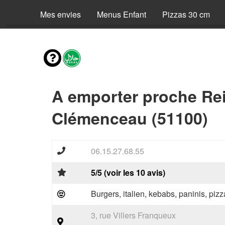
Mes envies
Menus Enfant
Pizzas 30 cm
A emporter proche Re
Clémenceau (51100)
06.15.27.68.55
5/5 (voir les 10 avis)
Burgers, italien, kebabs, paninis, pizz
3, rue Villers Franqueux