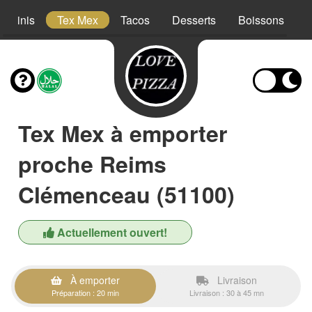
Paninis
Tex Mex
Tacos
Desserts
Boissons
Tex Mex à emporter
proche Reims
Clémenceau (51100)
Actuellement ouvert!
À emporter
Livraison
Préparation : 20 min
Livraison : 30 à 45 mn