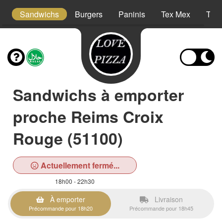
cm
Sandwichs
Burgers
Paninis
Tex Mex
Tac
Sandwichs à emporter
proche Reims Croix
Rouge (51100)
Actuellement fermé...
18h00 - 22h30
À emporter
Livraison
Précommande pour 18h20
Précommande pour 18h45