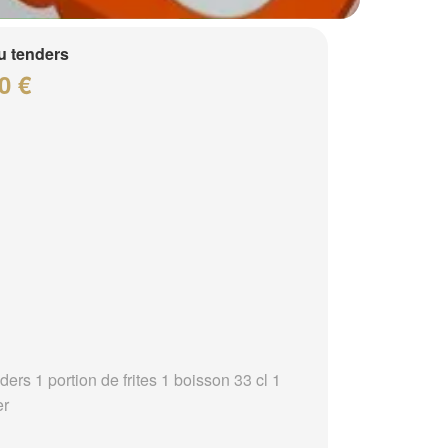
 tenders
0 €
ders 1 portion de frites 1 boisson 33 cl 1
er