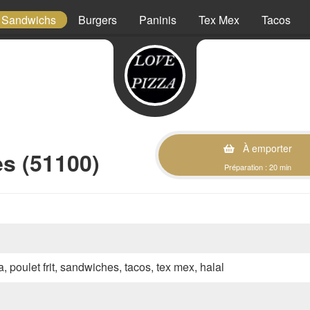
Sandwichs
Burgers
Paninis
Tex Mex
Tacos
À emporter
s (51100)
Préparation : 20 min
a, poulet frit, sandwiches, tacos, tex mex, halal