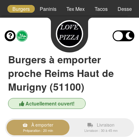
s
Burgers
Paninis
Tex Mex
Tacos
Desserts
Burgers à emporter
proche Reims Haut de
Murigny (51100)
Actuellement ouvert!
À emporter
Livraison
Préparation : 20 min
Livraison : 30 à 45 mn