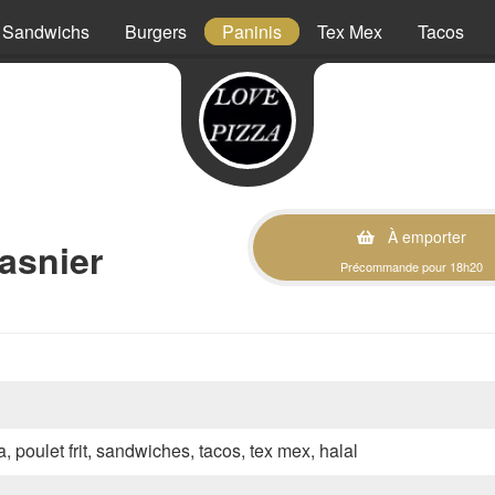
Sandwichs
Burgers
Paninis
Tex Mex
Tacos
À emporter
asnier
Précommande pour 18h20
a, poulet frit, sandwiches, tacos, tex mex, halal