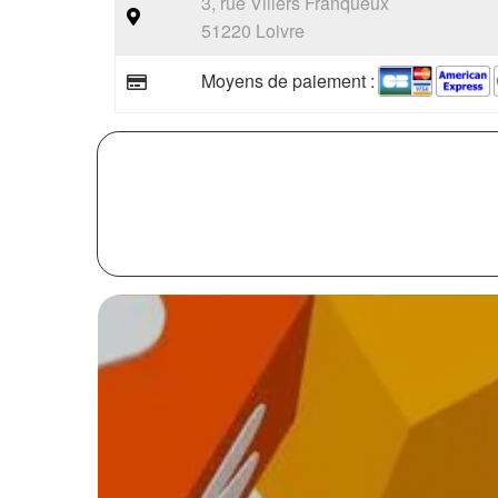
3, rue Villers Franqueux
51220 Loivre
Moyens de paiement :