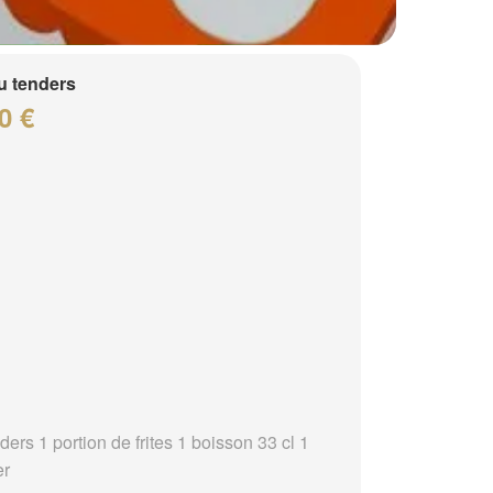
 tenders
0 €
ders 1 portion de frites 1 boisson 33 cl 1
er