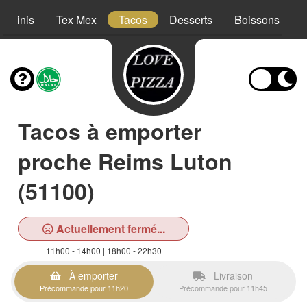
Paninis
Tex Mex
Tacos
Desserts
Boissons
Tacos à emporter
proche Reims Luton
(51100)
Actuellement fermé...
11h00 - 14h00 | 18h00 - 22h30
À emporter
Livraison
Précommande pour 11h20
Précommande pour 11h45