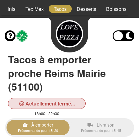
Paninis
Tex Mex
Tacos
Desserts
Boissons
Tacos à emporter
proche Reims Mairie
(51100)
Actuellement fermé...
18h00 - 22h30
À emporter
Livraison
Précommande pour 18h20
Précommande pour 18h45