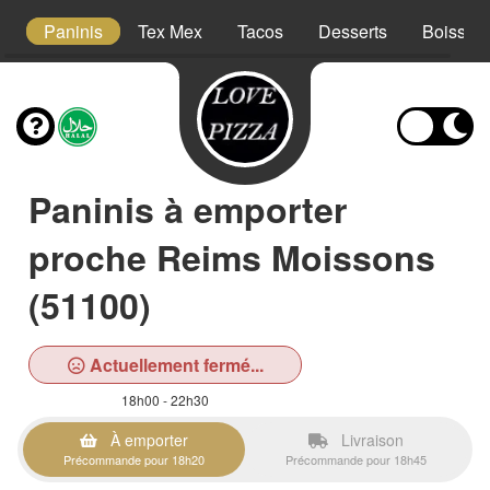
s
Paninis
Tex Mex
Tacos
Desserts
Boisson
Paninis à emporter
proche Reims Moissons
(51100)
Actuellement fermé...
18h00 - 22h30
À emporter
Livraison
Précommande pour 18h20
Précommande pour 18h45