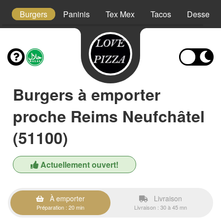
s
Burgers
Paninis
Tex Mex
Tacos
Desserts
Burgers à emporter
proche Reims Neufchâtel
(51100)
Actuellement ouvert!
À emporter
Livraison
Préparation : 20 min
Livraison : 30 à 45 mn