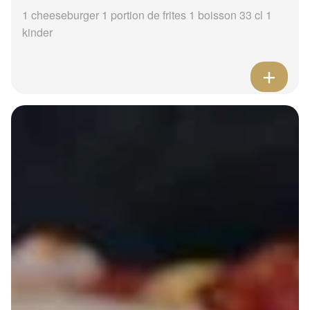
1 cheeseburger 1 portion de frites 1 boisson 33 cl 1
kinder