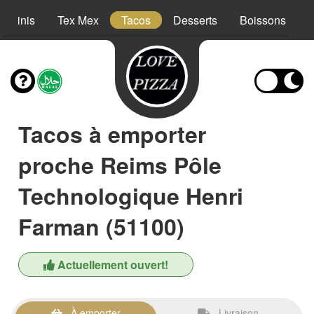
Paninis
Tex Mex
Tacos
Desserts
Boissons
Tacos à emporter
proche Reims Pôle
Technologique Henri
Farman (51100)
Actuellement ouvert!
À emporter
Livraison