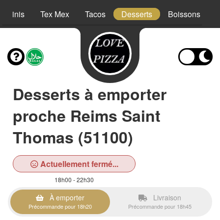
Paninis
Tex Mex
Tacos
Desserts
Boissons
Desserts à emporter
proche Reims Saint
Thomas (51100)
Actuellement fermé...
18h00 - 22h30
À emporter
Livraison
Précommande pour 18h20
Précommande pour 18h45