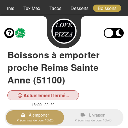
Paninis
Tex Mex
Tacos
Desserts
Boissons
Boissons à emporter
proche Reims Sainte
Anne (51100)
Actuellement fermé...
18h00 - 22h30
À emporter
Livraison
Précommande pour 18h20
Précommande pour 18h45