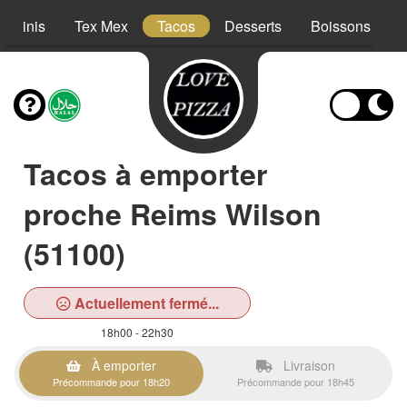
Paninis
Tex Mex
Tacos
Desserts
Boissons
Tacos à emporter
proche Reims Wilson
(51100)
Actuellement fermé...
18h00 - 22h30
À emporter
Livraison
Précommande pour 18h20
Précommande pour 18h45