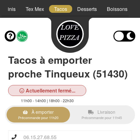
Paninis
Tex Mex
Tacos
Desserts
Boissons
Tacos à emporter
proche Tinqueux (51430)
Actuellement fermé...
11h00 - 14h00 | 18h00 - 22h30
À emporter
Livraison
Précommande pour 11h20
Précommande pour 11h45
06.15.27.68.55