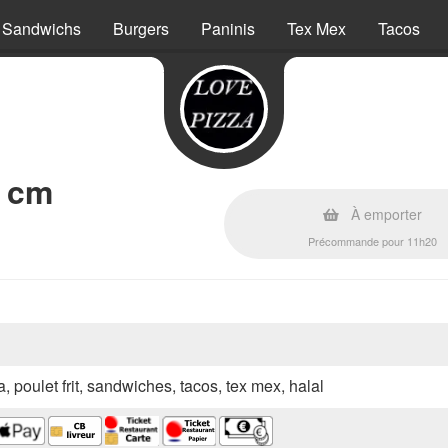
Sandwichs
Burgers
Paninis
Tex Mex
Tacos
0 cm
À emporter
Précommande pour 11h20
a, poulet frit, sandwiches, tacos, tex mex, halal