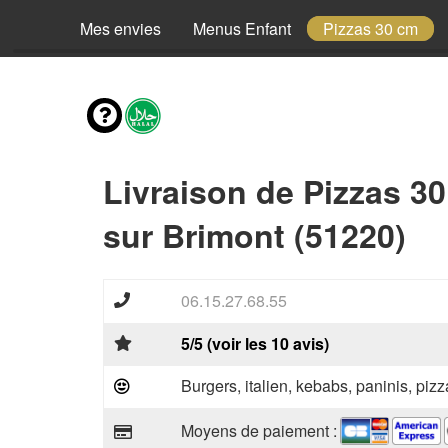
Mes envies
Menus Enfant
Pizzas 30 cm
Livraison de Pizzas 3
sur Brimont (51220)
06.15.27.68.55
5/5 (voir les 10 avis)
Burgers, italien, kebabs, paninis, pizz
Moyens de paiement :