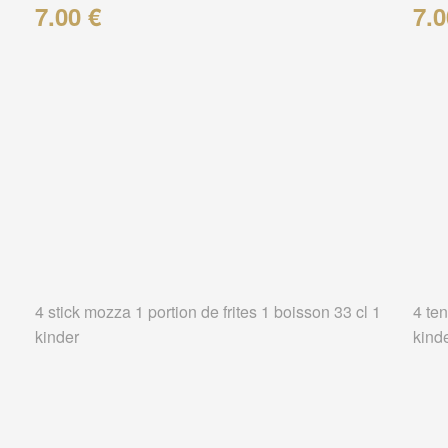
7.00 €
7.0
4 stick mozza 1 portion de frites 1 boisson 33 cl 1
4 ten
kinder
kind