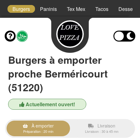
s
Burgers
Paninis
Tex Mex
Tacos
Desserts
Burgers à emporter
proche Berméricourt
(51220)
Actuellement ouvert!
À emporter
Livraison
Préparation : 20 min
Livraison : 30 à 45 mn