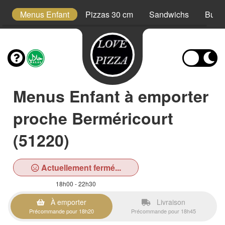
s
Menus Enfant
Pizzas 30 cm
Sandwichs
Burge
Menus Enfant à emporter
proche Berméricourt
(51220)
Actuellement fermé...
18h00 - 22h30
À emporter
Livraison
Précommande pour 18h20
Précommande pour 18h45