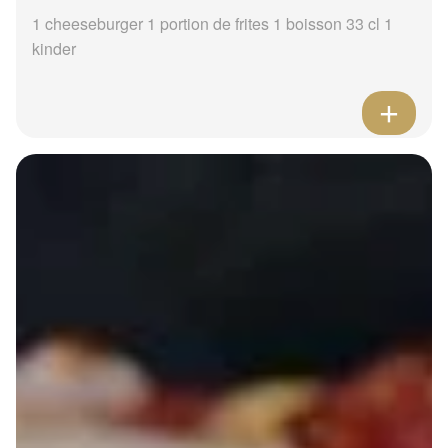
1 cheeseburger 1 portion de frites 1 boisson 33 cl 1
kinder