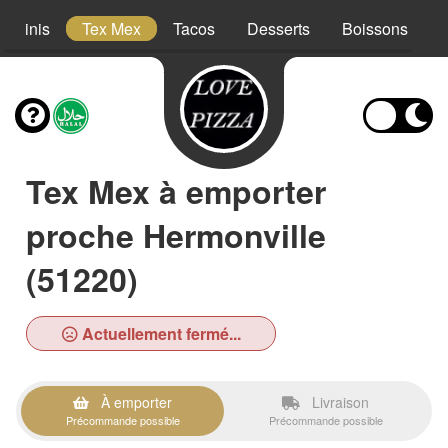
Paninis
Tex Mex
Tacos
Desserts
Boissons
Tex Mex à emporter
proche Hermonville
(51220)
Actuellement fermé...
À emporter
Livraison
Précommande possible
Précommande possible