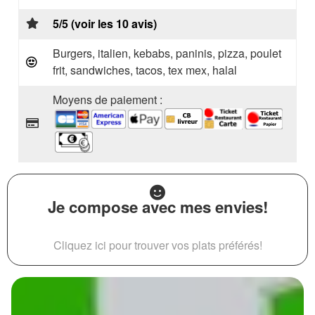
5/5 (voir les 10 avis)
Burgers, italien, kebabs, paninis, pizza, poulet
frit, sandwiches, tacos, tex mex, halal
Moyens de paiement :
Je compose avec mes envies!
Cliquez ici pour trouver vos plats préférés!