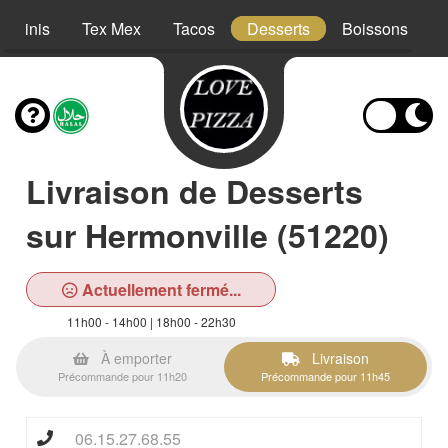
Paninis
Tex Mex
Tacos
Desserts
Boissons
Livraison de Desserts
sur Hermonville (51220)
Actuellement fermé...
11h00 - 14h00 | 18h00 - 22h30
À emporter
Livraison
Précommande pour 11h20
Précommande pour 11h45
06.15.27.68.55