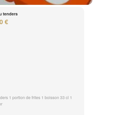
 tenders
0 €
ders 1 portion de frites 1 boisson 33 cl 1
er