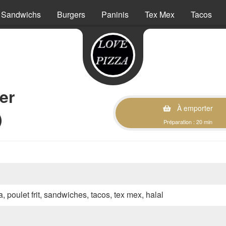
Sandwichs
Burgers
Paninis
Tex Mex
Tacos
er
À emporter
)
Préparation : 20 min
a, poulet frit, sandwiches, tacos, tex mex, halal