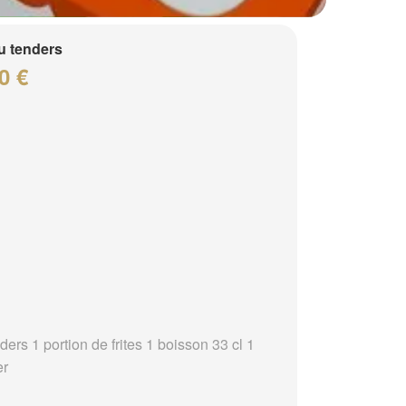
 tenders
0 €
ders 1 portion de frites 1 boisson 33 cl 1
er