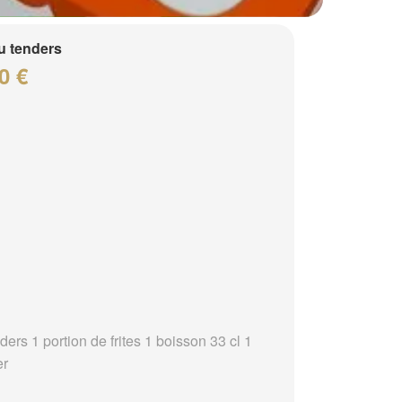
 tenders
0 €
ders 1 portion de frites 1 boisson 33 cl 1
er