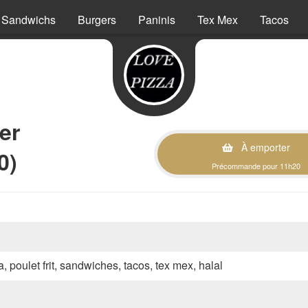
Sandwichs
Burgers
Paninis
Tex Mex
Tacos
er
À emporter
0)
Précommande pour 11h20
a, poulet frit, sandwiches, tacos, tex mex, halal