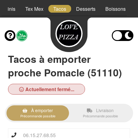
Paninis
Tex Mex
Tacos
Desserts
Boissons
Tacos à emporter
proche Pomacle (51110)
Actuellement fermé...
À emporter
Livraison
Précommande possible
Précommande possible
06.15.27.68.55