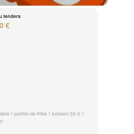
 tenders
0 €
ders 1 portion de frites 1 boisson 33 cl 1
er