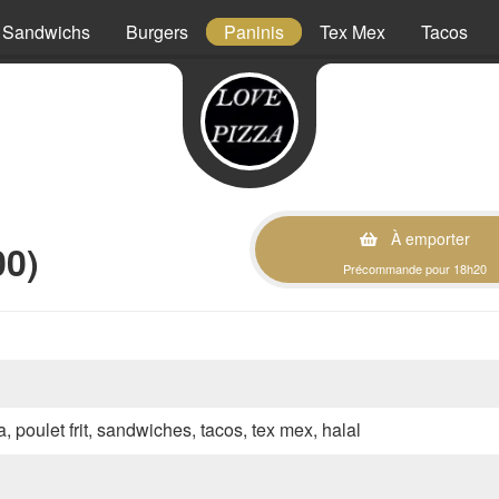
Sandwichs
Burgers
Paninis
Tex Mex
Tacos
À emporter
00)
Précommande pour 18h20
a, poulet frit, sandwiches, tacos, tex mex, halal