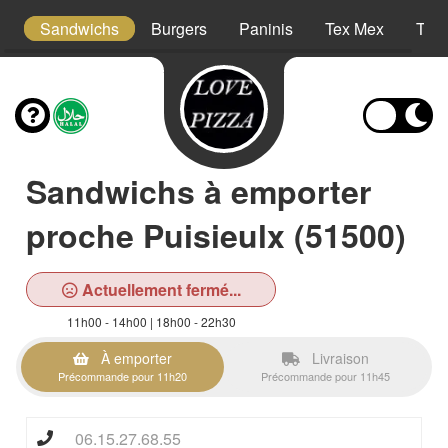
cm
Sandwichs
Burgers
Paninis
Tex Mex
Tac
Sandwichs à emporter
proche Puisieulx (51500)
Actuellement fermé...
11h00 - 14h00 | 18h00 - 22h30
À emporter
Livraison
Précommande pour 11h20
Précommande pour 11h45
06.15.27.68.55