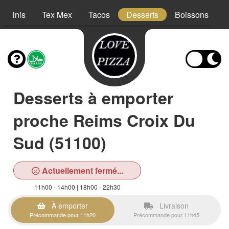
Paninis
Tex Mex
Tacos
Desserts
Boissons
Desserts à emporter
proche Reims Croix Du
Sud (51100)
Actuellement fermé...
11h00 - 14h00 | 18h00 - 22h30
À emporter
Livraison
Précommande pour 11h20
Précommande pour 11h45