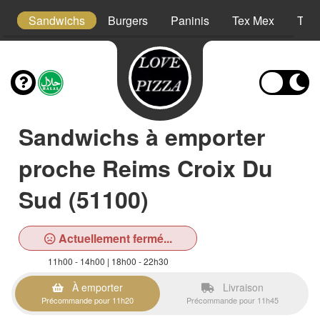
cm
Sandwichs
Burgers
Paninis
Tex Mex
Tac
Sandwichs à emporter
proche Reims Croix Du
Sud (51100)
Actuellement fermé...
11h00 - 14h00 | 18h00 - 22h30
À emporter
Livraison
Précommande pour 11h20
Précommande pour 11h45