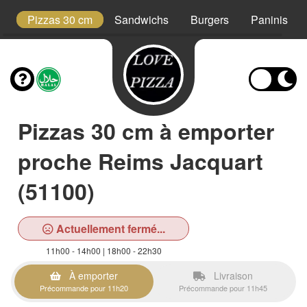
t
Pizzas 30 cm
Sandwichs
Burgers
Paninis
Pizzas 30 cm à emporter
proche Reims Jacquart
(51100)
Actuellement fermé...
11h00 - 14h00 | 18h00 - 22h30
À emporter
Livraison
Précommande pour 11h20
Précommande pour 11h45