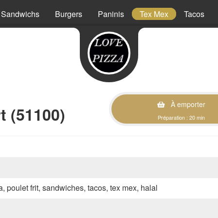
Sandwichs
Burgers
Paninis
Tex Mex
Tacos
À emporter
t (51100)
Préparation : 20 min
a, poulet frit, sandwiches, tacos, tex mex, halal