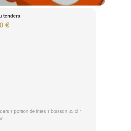
 tenders
0 €
ders 1 portion de frites 1 boisson 33 cl 1
er