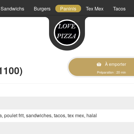
Sandwichs
Burgers
Paninis
Tex Mex
Tacos
À emporter
1100)
Préparation : 20 min
a, poulet frit, sandwiches, tacos, tex mex, halal