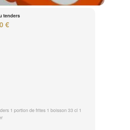
 tenders
0 €
ders 1 portion de frites 1 boisson 33 cl 1
er