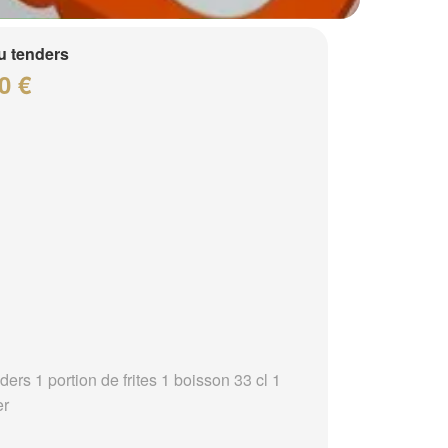
 tenders
0 €
ders 1 portion de frites 1 boisson 33 cl 1
er