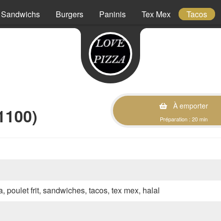
Sandwichs
Burgers
Paninis
Tex Mex
Tacos
À emporter
1100)
Préparation : 20 min
a, poulet frit, sandwiches, tacos, tex mex, halal