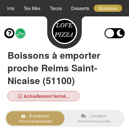
Paninis
Tex Mex
Tacos
Desserts
Boissons
Boissons à emporter
proche Reims Saint-
Nicaise (51100)
Actuellement fermé...
À emporter
Livraison
Précommande possible
Précommande possible