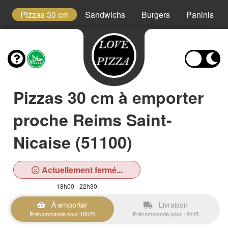
t
Pizzas 30 cm
Sandwichs
Burgers
Paninis
Pizzas 30 cm à emporter
proche Reims Saint-
Nicaise (51100)
Actuellement fermé...
18h00 - 22h30
À emporter
Livraison
Précommande pour 18h20
Précommande pour 18h45